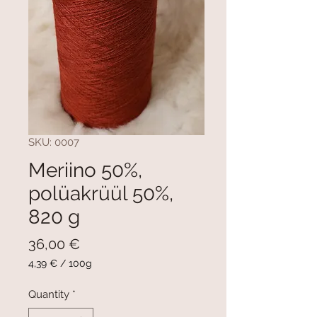
SKU: 0007
Meriino 50%,
polüakrüül 50%,
820 g
Price
36,00 €
4,39 €
/
100g
4,39 €
per
Quantity
*
100