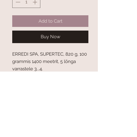
Grams
Add to Cart
Buy Now
ERREDI SPA, SUPERTEC, 820 g, 100
grammis 1400 meetrit, 5 lõnga
varrastele 3...4.
Kohaletoimetamine ja tasumine
Tingimused
Privaatsuspoliitika
Meist