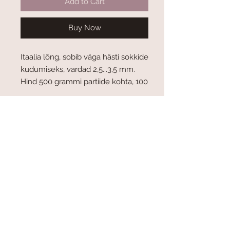
Add to Cart
Buy Now
Itaalia lõng, sobib väga hästi sokkide
kudumiseks, vardad 2,5...3,5 mm.
Hind 500 grammi partiide kohta, 100
grammis 220 meetrit.
Kohaletoimetamine ja tasumine
Tingimused
Privaatsuspoliitika
Meist
Kontakt