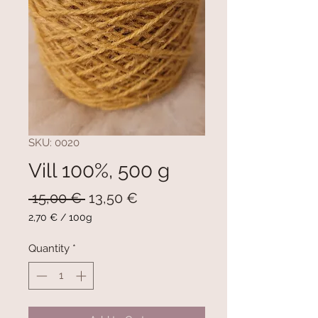
SKU: 0020
Vill 100%, 500 g
Regular
Sale
 15,00 € 
13,50 €
Price
Price
2,70 €
/
100g
2,70 €
per
Quantity
*
100
Grams